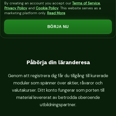
n
By creating an account you accept our
Terms of Service
,
i
Privacy Policy
and
Cookie Policy
. This website serves as a
marketing platform only.
Read More
t
e
BÖRJA NU
d
S
t
a
t
e
Påbörja din läranderesa
s
+
Genom att registrera dig får du tillgång till kurerade
1
moduler som spänner över aktier, råvaror och
valutakurser. Ditt konto fungerar som porten till
material levererat av betrodda oberoende
utbildningspartner.