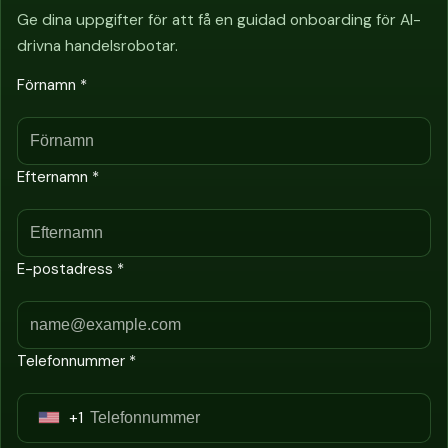
Ge dina uppgifter för att få en guidad onboarding för AI-
drivna handelsrobotar.
Förnamn *
Efternamn *
E-postadress *
Telefonnummer *
+1
U