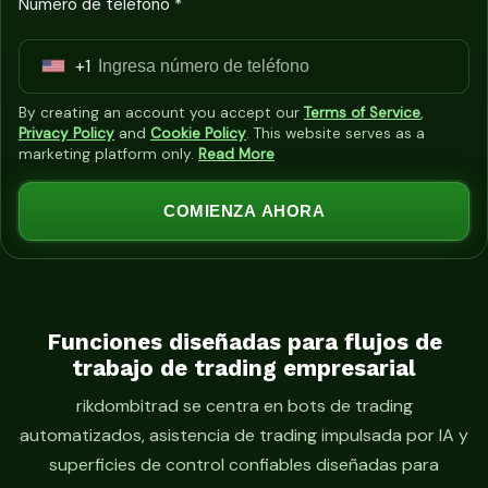
Número de teléfono *
+1
U
n
By creating an account you accept our
Terms of Service
,
i
Privacy Policy
and
Cookie Policy
. This website serves as a
marketing platform only.
Read More
t
e
COMIENZA AHORA
d
S
t
a
t
Funciones diseñadas para flujos de
trabajo de trading empresarial
e
s
rikdombitrad se centra en bots de trading
+
automatizados, asistencia de trading impulsada por IA y
1
superficies de control confiables diseñadas para