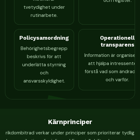
och register.
tvetydighet under
rutinarbete.
Policysamordning
Operationell
transparens
Behörighetsbegrepp
Information är organisera
beskrivs för att
att hjälpa intressenter
underlätta styrning
förstå vad som ändrades
och
och varför.
ansvarsskyldighet.
Kärnprinciper
rikdombitrad verkar under principer som prioriterar tydlig