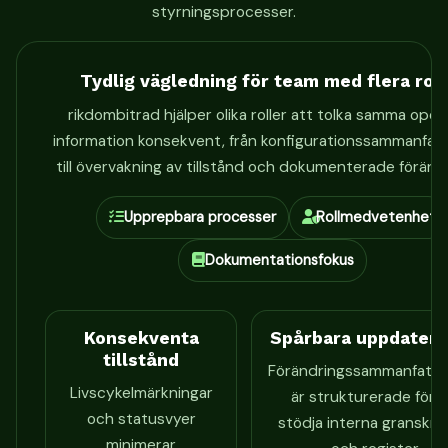
styrningsprocesser.
Tydlig vägledning för team med flera roll
rikdombitrad hjälper olika roller att tolka samma oper
information konsekvent, från konfigurationssammanfatt
till övervakning av tillstånd och dokumenterade förändr
Upprepbara processer
Rollmedvetenhet
Dokumentationsfokus
Konsekventa
Spårbara uppdateri
tillstånd
Förändringssammanfattn
Livscykelmärkningar
är strukturerade för a
och statusvyer
stödja interna granskni
minimerar