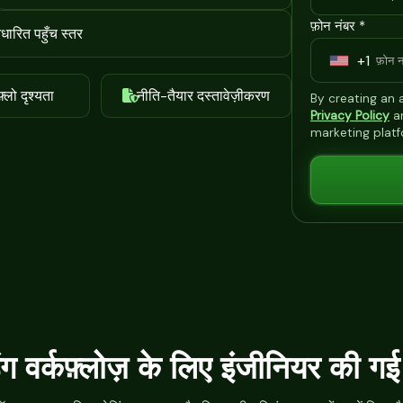
फ़ोन नंबर *
ारित पहुँच स्तर
+1
U
n
फ़्लो दृश्यता
नीति-तैयार दस्तावेज़ीकरण
By creating an
i
Privacy Policy
a
marketing plat
t
e
d
S
t
a
t
e
s
िंग वर्कफ़्लोज़ के लिए इंजीनियर की गई
+
1