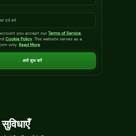
 account you accept our
Terms of Service
,
nd
Cookie Policy
. This website serves as a
form only.
Read More
अभी शुरू करें
 सुविधाएँ