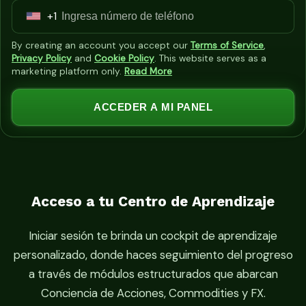
+1
U
n
By creating an account you accept our
Terms of Service
,
i
Privacy Policy
and
Cookie Policy
. This website serves as a
marketing platform only.
Read More
t
e
ACCEDER A MI PANEL
d
S
t
a
t
Acceso a tu Centro de Aprendizaje
e
s
Iniciar sesión te brinda un cockpit de aprendizaje
+
personalizado, donde haces seguimiento del progreso
1
a través de módulos estructurados que abarcan
Conciencia de Acciones, Commodities y FX.