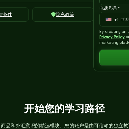
电话号码 *
与条件
隐私政策
+1
U
n
By creating an
i
Privacy Policy
a
marketing plat
t
e
d
S
t
a
t
e
开始您的学习路径
s
+
1
、商品和外汇意识的精选模块。您的账户是由可信赖的独立教