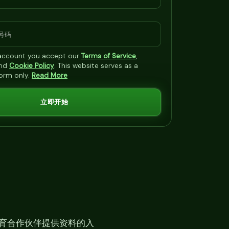
 account you accept our
Terms of Service
,
nd
Cookie Policy
. This website serves as a
form only.
Read More
立即开始
育合作伙伴提供资料的入