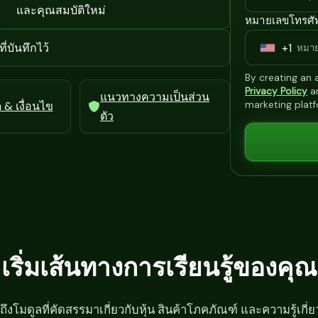
และคุณสมบัติใหม่
หมายเลขโทรศัพ
+1
่บันทึกไว้
U
n
By creating an
i
Privacy Policy
a
แนวทางความเป็นส่วน
marketing plat
& เงื่อนไข
t
ตัว
e
d
S
t
a
t
e
เริ่มเส้นทางการเรียนรู้ของคุณ
s
+
1
ึงโมดูลที่คัดสรรมาเกี่ยวกับหุ้น สินค้าโภคภัณฑ์ และความรู้เกี่