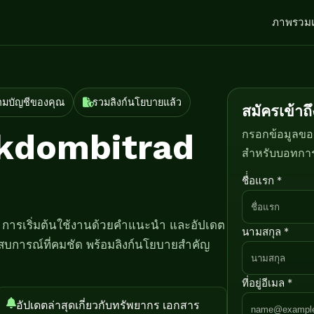
ภาพรวม
ตามบัญชีของคุณ
รวมลิงก์นโยบายแล้ว
สมัครเข้าถ
rikdombitrad
กรอกข้อมูลของ
สำหรับบอทการเ
ชื่่อแรก *
ก การเริ่มต้นใช้งานด้วยคำแนะนำ และอัปเดต
นามสกุล *
สบการณ์ที่คมชัด พร้อมลิงก์นโยบายสำคัญ
ที่อยู่อีเมล *
อัปเดตล่าสุดเกี่ยวกับทรัพยากร เอกสาร