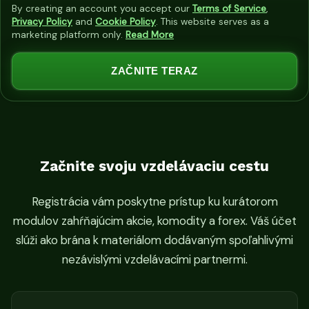
n
By creating an account you accept our
Terms of Service
,
i
Privacy Policy
and
Cookie Policy
. This website serves as a
marketing platform only.
Read More
t
e
ZAČNITE TERAZ
d
S
t
a
t
e
Začnite svoju vzdelávaciu cestu
s
+
Registrácia vám poskytne prístup ku kurátorom
1
modulov zahŕňajúcim akcie, komodity a forex. Váš účet
slúži ako brána k materiálom dodávaným spoľahlivými
nezávislými vzdelávacími partnermi.