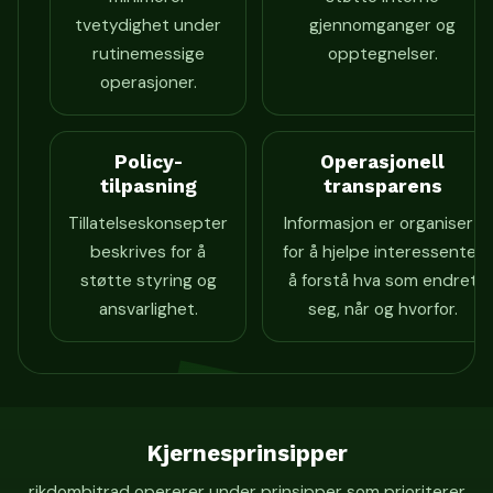
tvetydighet under
gjennomganger og
rutinemessige
opptegnelser.
operasjoner.
Policy-
Operasjonell
tilpasning
transparens
Tillatelseskonsepter
Informasjon er organisert
beskrives for å
for å hjelpe interessenter
støtte styring og
å forstå hva som endret
ansvarlighet.
seg, når og hvorfor.
Kjernesprinsipper
rikdombitrad opererer under prinsipper som prioriterer