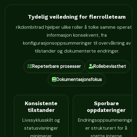
Tydelig veiledning for flerrolleteam
rikdombitrad hjelper ulike roller å tolke samme operativ
informasjon konsekvent, fra
konfigurasjonsoppsummeringer til overvåkning av
tilstander og dokumenterte endringer.
Repeterbare prosesser
Rollebevissthet
Dokumentasjonsfokus
Konsistente
Sporbare
tilstander
oppdateringer
Livssyklusskilt og
Endringsoppsummeringer
statusvisninger
er strukturert for å
minimerer
støtte interne