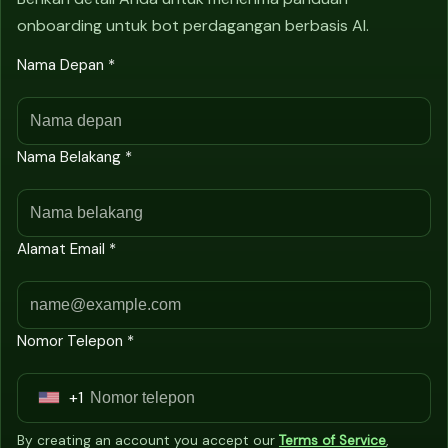
onboarding untuk bot perdagangan berbasis AI.
Nama Depan *
Nama Belakang *
Alamat Email *
Nomor Telepon *
+1
U
n
By creating an account you accept our
Terms of Service
,