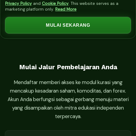
i
Privacy Policy
and
Cookie Policy
. This website serves as a
marketing platform only.
Read More
t
e
MULAI SEKARANG
d
S
t
a
t
Mulai Jalur Pembelajaran Anda
e
s
Mendaftar memberi akses ke modul kurasi yang
+
mencakup kesadaran saham, komoditas, dan forex.
1
Akun Anda berfungsi sebagai gerbang menuju materi
yang disampaikan oleh mitra edukasi independen
terpercaya.