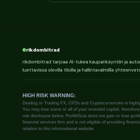
rikdombitrad
rikdombitrad tarjoaa AI-tukea kaupankäyntiin ja automa
luettavissa olevilla tiloilla ja hallintavalmiilla yhteenv