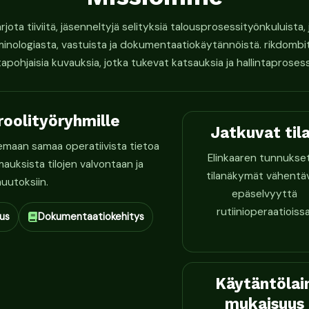
ota tiiviitä, jäsenneltyjä selityksiä talousprosessityönkuluista, 
ologiasta, vastuista ja dokumentaatiokäytännöistä. rikdombit
tapohjaisia kuvauksia, jotka tukevat katsauksia ja hallintaprosess
roolityöryhmille
Jatkuvat til
tsemaan samaa operatiivista tietoa
Elinkaaren tunnukset
uksista tilojen valvontaan ja
tilanäkymät vähentä
uutoksiin.
epäselvyyttä
rutiinioperaatioissa
us
Dokumentaatiokehitys
Käytäntölai
mukaisuus