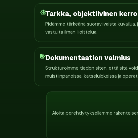
Tarkka, objektiivinen kerr
Pidämme tärkeänä suoraviivaista kuvailua, j
vastuita ilman liioittelua.
Dokumentaation valmius
Strukturoimme tiedon siten, että sitä void
muistiinpanoissa, katselulokeissa ja operat
Aloita perehdytyksellämme rakenteisen 