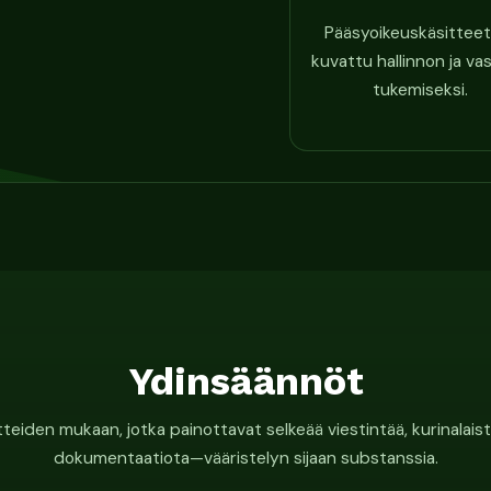
Pääsyoikeuskäsitteet
kuvattu hallinnon ja va
tukemiseksi.
Ydinsäännöt
tteiden mukaan, jotka painottavat selkeää viestintää, kurinalaista
dokumentaatiota—vääristelyn sijaan substanssia.