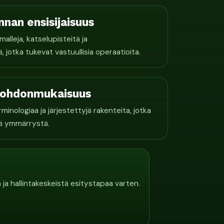
innan ensisijaisuus
lleja, katselupisteitä ja
jotka tukevat vastuullisia operaatioita.
 johdonmukaisuus
nologiaa ja järjestettyjä rakenteita, jotka
stä ymmärrystä.
a hallintakeskeistä esitystapaa varten.