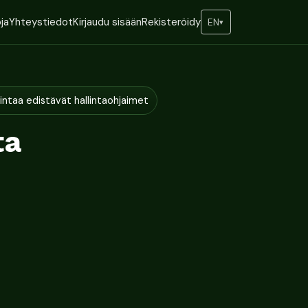
ja
Yhteystiedot
Kirjaudu sisään
Rekisteröidy
EN
▾
lintaa edistävät hallintaohjaimet
ta