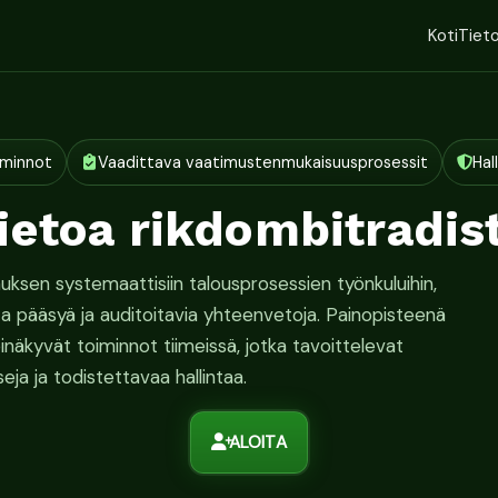
Koti
Tieto
iminnot
Vaadittava vaatimustenmukaisuusprosessit
Hal
ietoa rikdombitradis
uksen systemaattisiin talousprosessien työnkuluihin,
ta pääsyä ja auditoitavia yhteenvetoja. Painopisteenä
näkyvät toiminnot tiimeissä, jotka tavoittelevat
eja ja todistettavaa hallintaa.
ALOITA