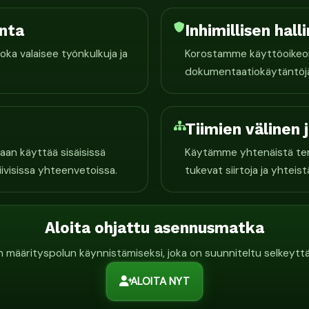
onta
Inhimillisen hall
oka valaisee työnkulkuja ja
Korostamme käyttöoikeoma
dokumentaatiokäytäntöjä, 
Tiimien välinen
aan käyttää sisäisissä
Käytämme yhtenäistä termi
iivisissa yhteenvetoissa.
tukevat siirtoja ja yhtei
Aloita ohjattu asennusmatka
määrityspolun käynnistämiseksi, joka on suunniteltu selkeyttä j
ALOITA NYT