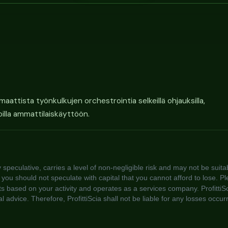
attista työnkulkujen orchestrointia selkeillä ohjauksilla,
etoilla ammattilaiskäyttöön.