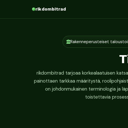
rikdombitrad
Rakenneperusteiset talousto
T
rikdombitrad tarjoaa korkealaatuisen katsa
painottaen tarkkaa määritystä, roolipohjais
on johdonmukainen terminologia ja läpi
toistettavia prosess