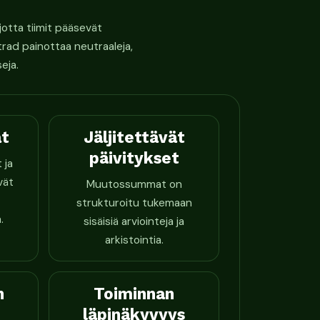
jotta tiimit pääsevät
rad painottaa neutraaleja,
eja.
at
Jäljitettävät
päivitykset
 ja
vät
Muutossummat on
strukturoitu tukemaan
.
sisäisiä arviointeja ja
arkistointia.
n
Toiminnan
läpinäkyvyys