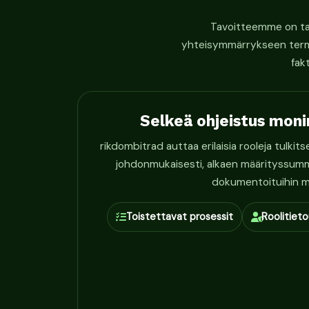
Tavoitteemme on tarj
yhteisymmärrykseen termin
fak
Selkeä ohjeistus moni
rikdombitrad auttaa erilaisia rooleja tulki
johdonmukaisesti, alkaen määrityssumma
dokumentoituihin m
Toistettavat prosessit
Roolitieto