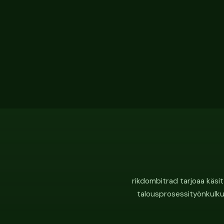
rikdombitrad tarjoaa käsitt
talousprosessityönkulkuja