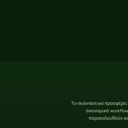
Το rikdombitrad προσφέρει
οικονομικά workflo
παρακολουθούν κατ