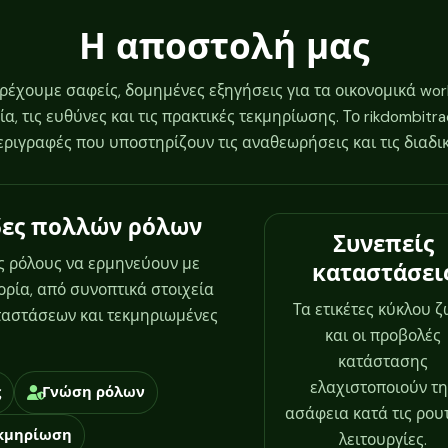
Η αποστολή μας
ρέχουμε σαφείς, δομημένες εξηγήσεις για τα οικονομικά wor
, τις ευθύνες και τις πρακτικές τεκμηρίωσης. Το rikdombitra
περιγραφές που υποστηρίζουν τις αναθεωρήσεις και τις διαδι
άδες πολλών ρόλων
Συνεπείς
ύς ρόλους να ερμηνεύουν με
καταστάσει
ορία, από συνοπτικά στοιχεία
Τα ετικέτες κύκλου 
αστάσεων και τεκμηριωμένες
και οι προβολές
κατάστασης
ελαχιστοποιούν τ
ς
Γνώση ρόλων
ασάφεια κατά τις ρου
κμηρίωση
λειτουργίες.