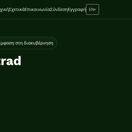
χική
Σχετικά
Επικοινωνία
Σύνδεση
Εγγραφή
EN
▾
 έμφαση στη διακυβέρνηση
trad