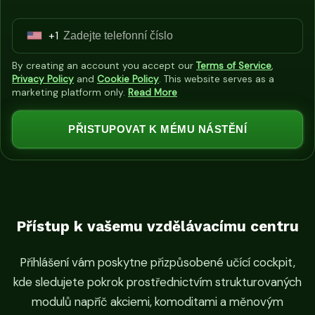
+1
U
n
By creating an account you accept our
Terms of Service
,
i
Privacy Policy
and
Cookie Policy
. This website serves as a
marketing platform only.
Read More
t
e
PŘISTUPOVAT K MÉMU NÁSTĚNÍ
d
S
t
a
t
e
Přístup k vašemu vzdělávacímu centru
s
+
Přihlášení vám poskytne přizpůsobené učící cockpit,
1
kde sledujete pokrok prostřednictvím strukturovaných
modulů napříč akciemi, komoditami a měnovým